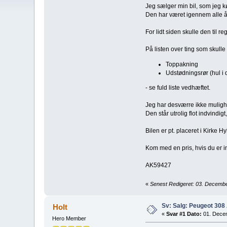
Jeg sælger min bil, som jeg k
Den har været igennem alle å
For lidt siden skulle den til 
På listen over ting som skulle
Toppakning
Udstødningsrør (hul i 
- se fuld liste vedhæftet.
Jeg har desværre ikke mulighed
Den står utrolig flot indvindig
Bilen er pt. placeret i Kirke H
Kom med en pris, hvis du er i
AK59427
«
Senest Redigeret: 03. Decembe
Sv: Salg: Peugeot 308 
Holt
«
Svar #1 Dato:
01. Decem
Hero Member