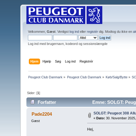
Velkommen,
Gæst
. Venligst
log ind
eller
registér
dig. Modtog du ikke en
ak
Log ind med brugernavn, kodeord og sessionslængde
Hjem
Hjælp
Søg
Log ind
Registrér
Peugeot Club Danmark
»
Peugeot Club Danmark
»
Køb/Salg/Bytte
»
SO
Sider: [
1
]
Forfatter
Emne: SOLGT: Peugeo
SOLGT: Peugeot 308 All
Pade2204
«
Dato:
30. November 2025,
Gæst
Hej,