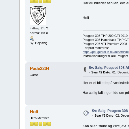
Har du billeder af bilen, evt. e
Holt
Indlæg: 2.571
Karma: +6/-0
Peugeot 308 THP 200 GTI 2010
Peugeot 308 Hatchback THP GT
By: Hejnsvig
Peugeot 207 VTI Premium 2008
Fartpilot monteres:
https://peugeotclub.dk/debat/inde
Instruktionsbøger til alle Peugeo
Sv: Salg: Peugeot 308 A
Pade2204
«
Svar #2 Dato:
01. Decembe
Gæst
Her er et billede på værkstede
Har ærlig talt ingen ide om pr
Sv: Salg: Peugeot 308 
Holt
«
Svar #3 Dato:
02. Decem
Hero Member
Kan bilen starte og køre, evt