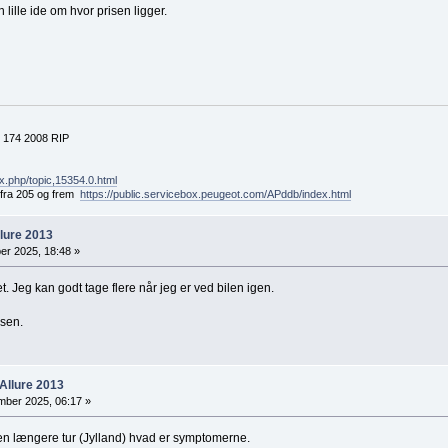
n lille ide om hvor prisen ligger.
 174 2008 RIP
x.php/topic,15354.0.html
t fra 205 og frem
https://public.servicebox.peugeot.com/APddb/index.html
llure 2013
r 2025, 18:48 »
t. Jeg kan godt tage flere når jeg er ved bilen igen.
isen.
Allure 2013
ber 2025, 06:17 »
. en længere tur (Jylland) hvad er symptomerne.