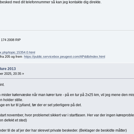
besked med dit telefonnummer så kan jeg kontakte dig direkte.
 174 2008 RIP
x.php/topic,15354.0.html
t fra 205 og frem
https://public.servicebox.peugeot.com/APddb/index.html
llure 2013
r 2025, 20:35 »
nt.
 mister kølervæske når man kører ture - på en tur på 2x25 km, vil jeg mene den mis
 holder stille.
ge en tur til jylland, før der er set yderligere på det.
 i start november, hvor problemet sikkert var i startfasen. Her var der ingen kørep
n defekt et sted)
eder til de af jer der har skrevet private beskeder. (Beklager de beskidte måtter)