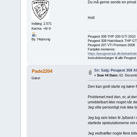
Du må gerne sende en privat 
Holt
Indlæg: 2.571
Karma: +6/-0
Peugeot 308 THP 200 GTI 2010
By: Hejnsvig
Peugeot 308 Hatchback THP GT
Peugeot 207 VTI Premium 2008
Fartpilot monteres:
https://peugeotclub.dk/debat/inde
Instruktionsbøger til alle Peugeo
Sv: Salg: Peugeot 308 A
Pade2204
«
Svar #4 Dato:
02. Decembe
Gæst
Den kan godt starte og kører fi
Problemet med den, er, at den
umiddelbart ikke noget når den
Jeg ville personligt nok ikke ta
Jeg tog selv bilen til Jylland
startede spekulationerne om e
Jeg vedhæfter nogle flere bill