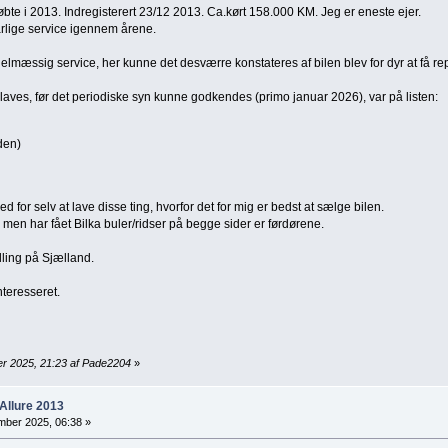
øbte i 2013. Indregisterert 23/12 2013. Ca.kørt 158.000 KM. Jeg er eneste ejer.
rlige service igennem årene.
regelmæssig service, her kunne det desværre konstateres af bilen blev for dyr at få re
 laves, før det periodiske syn kunne godkendes (primo januar 2026), var på listen:
den)
 for selv at lave disse ting, hvorfor det for mig er bedst at sælge bilen.
t, men har fået Bilka buler/ridser på begge sider er førdørene.
ylling på Sjælland.
nteresseret.
r 2025, 21:23 af Pade2204
»
Allure 2013
ber 2025, 06:38 »