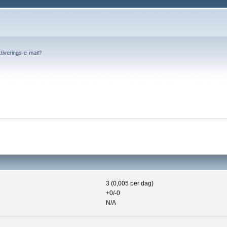
tiverings-e-mail?
3 (0,005 per dag)
+0/-0
N/A