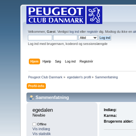
Velkommen,
Gæst
. Venligst
log ind
eller
registér
dig. Modtog du ikke en
ak
Log ind med brugernavn, kodeord og sessionslængde
Hjem
Hjælp
Søg
Log ind
Registrér
Peugeot Club Danmark
»
egedalen's profil
»
Sammenfatning
Profil-info
Sammenfatning
egedalen 
Indlæg:
Newbie
Karma:
Brugerens alder:
Offline
Vis indlæg
Vis statistik