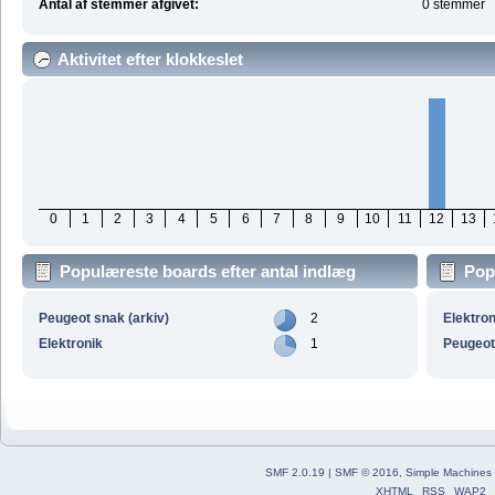
Antal af stemmer afgivet:
0 stemmer
Aktivitet efter klokkeslet
0
1
2
3
4
5
6
7
8
9
10
11
12
13
Populæreste boards efter antal indlæg
Popu
Peugeot snak (arkiv)
2
Elektron
Elektronik
1
Peugeot 
SMF 2.0.19
|
SMF © 2016
,
Simple Machines
XHTML
RSS
WAP2