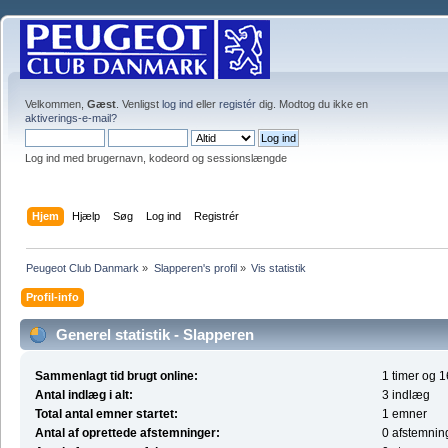
Velkommen,
Gæst
. Venligst
log ind
eller
registér
dig. Modtog du ikke en
aktiverings-e-mail?
Log ind med brugernavn, kodeord og sessionslængde
Hjem
Hjælp
Søg
Log ind
Registrér
Peugeot Club Danmark
»
Slapperen's profil
»
Vis statistik
Profil-info
Generel statistik - Slapperen
Sammenlagt tid brugt online:
1 timer og 1
Antal indlæg i alt:
3 indlæg
Total antal emner startet:
1 emner
Antal af oprettede afstemninger:
0 afstemnin