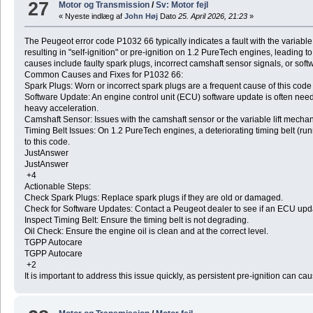
27
Motor og Transmission
/
Sv: Motor fejl
« Nyeste indlæg af
John Høj
Dato
25. April 2026, 21:23
»
The Peugeot error code P1032 66 typically indicates a fault with the variable 
resulting in "self-ignition" or pre-ignition on 1.2 PureTech engines, leading to
causes include faulty spark plugs, incorrect camshaft sensor signals, or soft
Common Causes and Fixes for P1032 66:
Spark Plugs: Worn or incorrect spark plugs are a frequent cause of this code
Software Update: An engine control unit (ECU) software update is often neede
heavy acceleration.
Camshaft Sensor: Issues with the camshaft sensor or the variable lift mecha
Timing Belt Issues: On 1.2 PureTech engines, a deteriorating timing belt (runn
to this code.
JustAnswer
JustAnswer
+4
Actionable Steps:
Check Spark Plugs: Replace spark plugs if they are old or damaged.
Check for Software Updates: Contact a Peugeot dealer to see if an ECU upda
Inspect Timing Belt: Ensure the timing belt is not degrading.
Oil Check: Ensure the engine oil is clean and at the correct level.
TGPP Autocare
TGPP Autocare
+2
It is important to address this issue quickly, as persistent pre-ignition can 