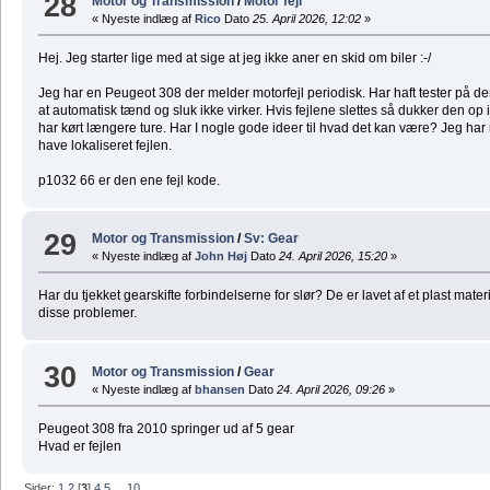
28
Motor og Transmission
/
Motor fejl
« Nyeste indlæg af
Rico
Dato
25. April 2026, 12:02
»
Hej. Jeg starter lige med at sige at jeg ikke aner en skid om biler :-/
Jeg har en Peugeot 308 der melder motorfejl periodisk. Har haft tester på de
at automatisk tænd og sluk ikke virker. Hvis fejlene slettes så dukker den op 
har kørt længere ture. Har I nogle gode ideer til hvad det kan være? Jeg har m
have lokaliseret fejlen.
p1032 66 er den ene fejl kode.
29
Motor og Transmission
/
Sv: Gear
« Nyeste indlæg af
John Høj
Dato
24. April 2026, 15:20
»
Har du tjekket gearskifte forbindelserne for slør? De er lavet af et plast mate
disse problemer.
30
Motor og Transmission
/
Gear
« Nyeste indlæg af
bhansen
Dato
24. April 2026, 09:26
»
Peugeot 308 fra 2010 springer ud af 5 gear
Hvad er fejlen
Sider:
1
2
[
3
]
4
5
...
10