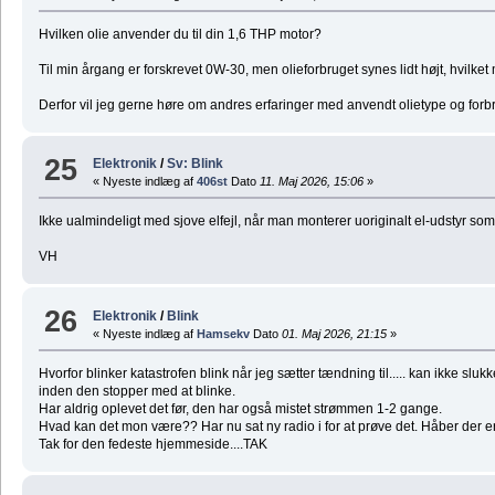
Hvilken olie anvender du til din 1,6 THP motor?
Til min årgang er forskrevet 0W-30, men olieforbruget synes lidt højt, hvilket 
Derfor vil jeg gerne høre om andres erfaringer med anvendt olietype og forb
25
Elektronik
/
Sv: Blink
« Nyeste indlæg af
406st
Dato
11. Maj 2026, 15:06
»
Ikke ualmindeligt med sjove elfejl, når man monterer uoriginalt el-udstyr so
VH
26
Elektronik
/
Blink
« Nyeste indlæg af
Hamsekv
Dato
01. Maj 2026, 21:15
»
Hvorfor blinker katastrofen blink når jeg sætter tændning til..... kan ikke slu
inden den stopper med at blinke.
Har aldrig oplevet det før, den har også mistet strømmen 1-2 gange.
Hvad kan det mon være?? Har nu sat ny radio i for at prøve det. Håber der 
Tak for den fedeste hjemmeside....TAK