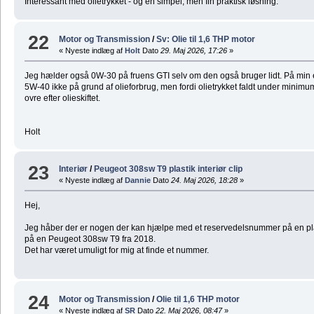
Interessant med olietrykket - og en simpel, men fin praktisk løsning.
22
Motor og Transmission
/
Sv: Olie til 1,6 THP motor
« Nyeste indlæg af
Holt
Dato
29. Maj 2026, 17:26
»
Jeg hælder også 0W-30 på fruens GTI selv om den også bruger lidt. På min e
5W-40 ikke på grund af olieforbrug, men fordi olietrykket faldt under minimu
ovre efter olieskiftet.
Holt
23
Interiør
/
Peugeot 308sw T9 plastik interiør clip
« Nyeste indlæg af
Dannie
Dato
24. Maj 2026, 18:28
»
Hej,
Jeg håber der er nogen der kan hjælpe med et reservedelsnummer på en plast
på en Peugeot 308sw T9 fra 2018.
Det har været umuligt for mig at finde et nummer.
24
Motor og Transmission
/
Olie til 1,6 THP motor
« Nyeste indlæg af
SR
Dato
22. Maj 2026, 08:47
»