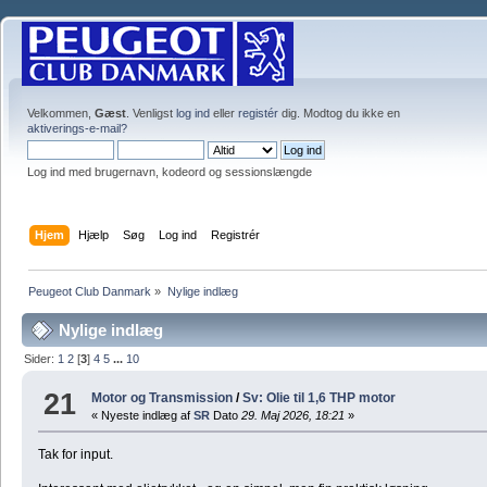
Velkommen,
Gæst
. Venligst
log ind
eller
registér
dig. Modtog du ikke en
aktiverings-e-mail?
Log ind med brugernavn, kodeord og sessionslængde
Hjem
Hjælp
Søg
Log ind
Registrér
Peugeot Club Danmark
»
Nylige indlæg
Nylige indlæg
Sider:
1
2
[
3
]
4
5
...
10
21
Motor og Transmission
/
Sv: Olie til 1,6 THP motor
« Nyeste indlæg af
SR
Dato
29. Maj 2026, 18:21
»
Tak for input.