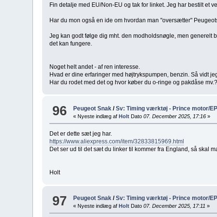
Fin detalje med EU/Non-EU og tak for linket. Jeg har bestilt et v
Har du mon også en ide om hvordan man "oversætter" Peugeots k
Jeg kan godt følge dig mht. den modholdsnøgle, men generelt bø
det kan fungere.
Noget helt andet - af ren interesse.
Hvad er dine erfaringer med højtrykspumpen, benzin. Så vidt jeg 
Har du rodet med det og hvor køber du o-ringe og pakdåse mv.? V
96
Peugeot Snak
/
Sv: Timing værktøj - Prince motor/E
« Nyeste indlæg af
Holt
Dato
07. December 2025, 17:16
»
Det er dette sæt jeg har.
https://www.aliexpress.com/item/32833815969.html
Det ser ud til det sæt du linker til kommer fra England, så skal m
Holt
97
Peugeot Snak
/
Sv: Timing værktøj - Prince motor/E
« Nyeste indlæg af
Holt
Dato
07. December 2025, 17:11
»