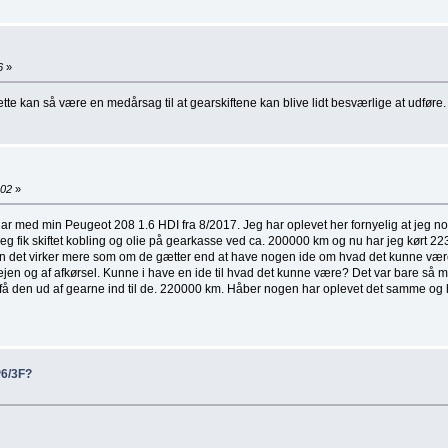
6
»
ette kan så være en medårsag til at gearskiftene kan blive lidt besværlige at udføre.
:02
»
har med min Peugeot 208 1.6 HDI fra 8/2017. Jeg har oplevet her fornyelig at jeg no
. Jeg fik skiftet kobling og olie på gearkasse ved ca. 200000 km og nu har jeg kø
 det virker mere som om de gætter end at have nogen ide om hvad det kunne være. 
vejen og af afkørsel. Kunne i have en ide til hvad det kunne være? Det var bare så ma
å den ud af gearne ind til de. 220000 km. Håber nogen har oplevet det samme og ha
P6/3F?