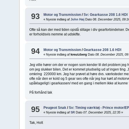
93
Motor og Transmission
/
Sv: Gearkasse 208 1.6 HDI
« Nyeste indlæg af
John Høj
Dato
08. December 2025, 09:1
Ofte så kan der med tiden opstå slitage i div gearforbindelser. D
er forholdsvis nemme at udskifte.
94
Motor og Transmission
/
Gearkasse 208 1.6 HDI
« Nyeste indlæg af
kreutzberg
Dato
08. December 2025, 09
Jeg ville hører om der er nogen som kender til det problem jeg 
om jeg slukker bilen. Det er kommet pludselig ud af ingen ting
omkring 220000 km. Jeg har prøvet at høre dvs. værksteder men
ofte når den er kold og 5 gear ses ofte når jeg har kørt af motor
upåklageligt i gearkassen/ med en gang i mellem ikke at kunne f
På forhånd tak
95
Peugeot Snak
/
Sv: Timing værktøj - Prince motor/E
« Nyeste indlæg af
SR
Dato
07. December 2025, 22:35
»
Tak, Holt