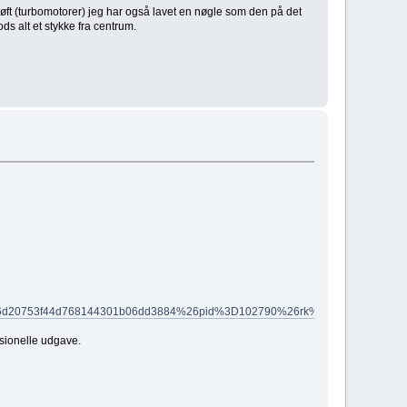
lløft (turbomotorer) jeg har også lavet en nøgle som den på det
ods alt et stykke fra centrum.
6d20753f44d768144301b06dd3884%26pid%3D102790%26rk%3D2%26rkt%3
ssionelle udgave.