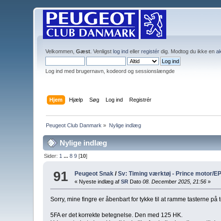
Velkommen,
Gæst
. Venligst
log ind
eller
registér
dig. Modtog du ikke en
ak
Log ind med brugernavn, kodeord og sessionslængde
Hjem
Hjælp
Søg
Log ind
Registrér
Peugeot Club Danmark
»
Nylige indlæg
Nylige indlæg
Sider:
1
...
8
9
[
10
]
91
Peugeot Snak
/
Sv: Timing værktøj - Prince motor/E
« Nyeste indlæg af
SR
Dato
08. December 2025, 21:56
»
Sorry, mine fingre er åbenbart for tykke til at ramme tasterne på
5FA er det korrekte betegnelse. Den med 125 HK.