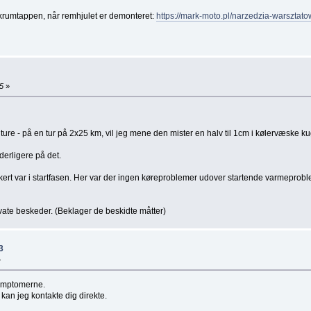
på krumtappen, når remhjulet er demonteret:
https://mark-moto.pl/narzedzia-warszta
5
»
ure - på en tur på 2x25 km, vil jeg mene den mister en halv til 1cm i kølervæske k
yderligere på det.
 sikkert var i startfasen. Her var der ingen køreproblemer udover startende varmepr
rivate beskeder. (Beklager de beskidte måtter)
3
»
 symptomerne.
an jeg kontakte dig direkte.