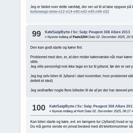
Jeg er faldet over dette værktøj, der ser ud til at løse opgave 
korbowego-bmw-n12-n14-n40-n42-n45-n46-n52
99
Køb/Salg/Bytte
/
Sv: Salg: Peugeot 308 Allure 2013
« Nyeste indlæg af
Pade2204
Dato
02. December 2025, 20:3
Den kan godt starte og kører fint.
Problemet med den, er, at den mister kølervæske når man kører t
stille.
Jeg ville personligt nok ikke tage en tur til jylland, før der er set 
Jeg tog selv bilen til Jylland i start november, hvor problemet
defekt et sted)
Jeg vedhæfter nogle flere billeder til de af jer der har skrevet p
100
Køb/Salg/Bytte
/
Sv: Salg: Peugeot 308 Allure 201
« Nyeste indlæg af
Holt
Dato
02. December 2025, 06:17
Kan bilen starte og køre, evt. en længere tur (Jylland) hvad er
Du må gerne sende en privat besked med dit telefonnummer så k