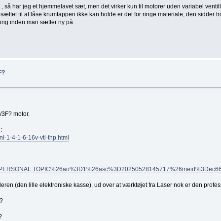
 , så har jeg et hjemmelavet sæt, men det virker kun til motorer uden variabel venti
sættet til at låse krumtappen ikke kan holde er det for ringe materiale, den sidder tr
ring inden man sætter ny på.
F?
6/3F? motor.
:
ni-1-4-1-6-16v-vti-thp.html
3DPERSONAL.TOPIC%26ao%3D1%26asc%3D20250528145717%26meid%3Dec6
ren (den lille elektroniske kasse), ud over at værktøjet fra Laser nok er den profe
t?
?