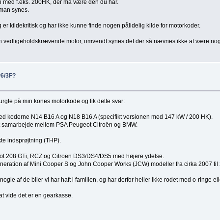
 den med f.eks. 200HK, der må være den du har.
 man synes.
r kildekritisk og har ikke kunne finde nogen pålidelig kilde for motorkoder.
en vedligeholdskrævende motor, omvendt synes det der så nævnes ikke at være noge
P6/3F?
rgte på min kones motorkode og fik dette svar:
ed koderne N14 B16 A og N18 B16 A (specifikt versionen med 147 kW / 200 HK).
r et samarbejde mellem PSA Peugeot Citroën og BMW.
kte indsprøjtning (THP).
eot 208 GTi, RCZ og Citroën DS3/DS4/DS5 med højere ydelse.
neration af Mini Cooper S og John Cooper Works (JCW) modeller fra cirka 2007 til
le af de biler vi har haft i familien, og har derfor heller ikke rodet med o-ringe el
at vide det er en gearkasse.