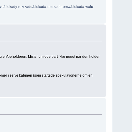
towe/blokady-rozrzadu/blokada-rozrzadu-bmw/blokada-walu-
uglen/beholderen. Mister umiddelbart ikke noget når den holder
oblemer i selve kabinen (som startede spekulationerne om en