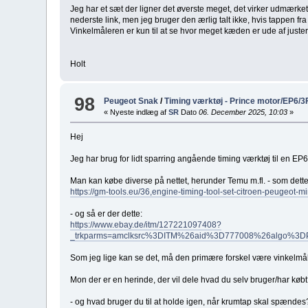
Jeg har et sæt der ligner det øverste meget, det virker udmærket
nederste link, men jeg bruger den ærlig talt ikke, hvis tappen fra 
Vinkelmåleren er kun til at se hvor meget kæden er ude af juste
Holt
98
Peugeot Snak
/
Timing værktøj - Prince motor/EP6/3
« Nyeste indlæg af
SR
Dato
06. December 2025, 10:03
»
Hej
Jeg har brug for lidt sparring angående timing værktøj til en EP
Man kan købe diverse på nettet, herunder Temu m.fl. - som dette
https://gm-tools.eu/36,engine-timing-tool-set-citroen-peugeot-mi
- og så er der dette:
https://www.ebay.de/itm/127221097408?
_trkparms=amclksrc%3DITM%26aid%3D777008%26algo%
Som jeg lige kan se det, må den primære forskel være vinkelmåle
Mon der er en herinde, der vil dele hvad du selv bruger/har køb
- og hvad bruger du til at holde igen, når krumtap skal spændes