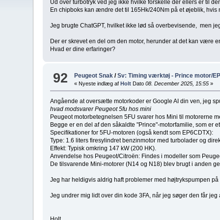
Ud over turbotryk ved jeg ikke hvilke forskelle der ellers er til
En chipboks kan ændre det til 165Hk/240Nm på et øjeblik, hvis
Jeg brugte ChatGPT, hvilket ikke lød så overbevisende, men jeg e
Der er skrevet en del om den motor, herunder at det kan være 
Hvad er dine erfaringer?
92
Peugeot Snak
/
Sv: Timing værktøj - Prince motor/E
« Nyeste indlæg af
Holt
Dato
08. December 2025, 15:55
»
Angående at oversætte motorkoder er Google AI din ven, jeg spu
hvad modsvarer Peugeot 5fu hos mini
Peugeot motorbetegnelsen 5FU svarer hos Mini til motorerne m
Begge er en del af den såkaldte "Prince"-motorfamilie, som e
Specifikationer for 5FU-motoren (også kendt som EP6CDTX):
Type: 1.6 liters firesylindret benzinmotor med turbolader og dire
Effekt: Typisk omkring 147 kW (200 HK).
Anvendelse hos Peugeot/Citroën: Findes i modeller som Peug
De tilsvarende Mini-motorer (N14 og N18) blev brugt i anden ge
Jeg har heldigvis aldrig haft problemer med højtrykspumpen på nog
Jeg undrer mig lidt over din kode 3FA, når jeg søger den får jeg 
Holt