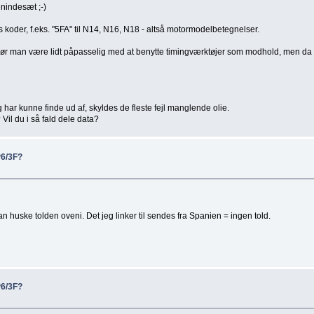
enindesæt ;-)
oder, f.eks. "5FA" til N14, N16, N18 - altså motormodelbetegnelser.
r man være lidt påpasselig med at benytte timingværktøjer som modhold, men da du 
har kunne finde ud af, skyldes de fleste fejl manglende olie.
il du i så fald dele data?
P6/3F?
an huske tolden oveni. Det jeg linker til sendes fra Spanien = ingen told.
P6/3F?