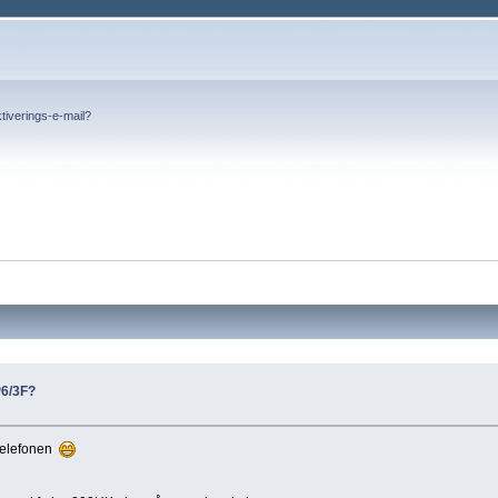
tiverings-e-mail?
P6/3F?
 telefonen