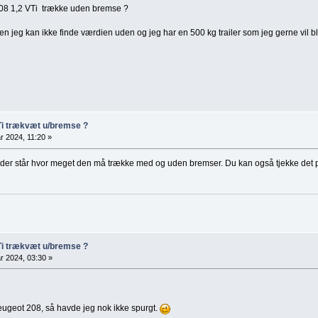
08 1,2 VTi trække uden bremse ?
 jeg kan ikke finde værdien uden og jeg har en 500 kg trailer som jeg gerne vil b
Ti trækvæt u/bremse ?
r 2024, 11:20 »
st, der står hvor meget den må trække med og uden bremser. Du kan også tjekke 
Ti trækvæt u/bremse ?
r 2024, 03:30 »
eugeot 208, så havde jeg nok ikke spurgt.