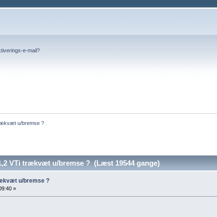
tiverings-e-mail?
trækvæt u/bremse ?
,2 VTi trækvæt u/bremse ? (Læst 19544 gange)
rækvæt u/bremse ?
09:40 »