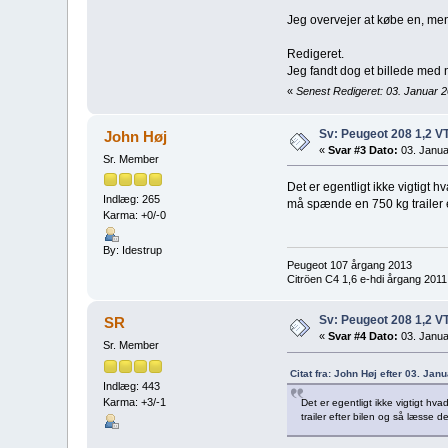
Jeg overvejer at købe en, men
Redigeret.
Jeg fandt dog et billede me
«
Senest Redigeret: 03. Januar 2
Sv: Peugeot 208 1,2 V
John Høj
«
Svar #3 Dato:
03. Janua
Sr. Member
Det er egentligt ikke vigtigt 
Indlæg: 265
må spænde en 750 kg trailer e
Karma: +0/-0
By: Idestrup
Peugeot 107 årgang 2013
Citröen C4 1,6 e-hdi årgang 2011
Sv: Peugeot 208 1,2 V
SR
«
Svar #4 Dato:
03. Janua
Sr. Member
Citat fra: John Høj efter 03. Jan
Indlæg: 443
Karma: +3/-1
Det er egentligt ikke vigtigt h
trailer efter bilen og så læsse