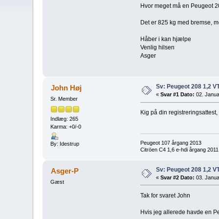
Hvor meget må en Peugeot 2
Det er 825 kg med bremse, men
Håber i kan hjælpe
Venlig hilsen
Asger
Sv: Peugeot 208 1,2 V
John Høj
«
Svar #1 Dato:
02. Janua
Sr. Member
Kig på din registreringsatte
Indlæg: 265
Karma: +0/-0
Peugeot 107 årgang 2013
By: Idestrup
Citröen C4 1,6 e-hdi årgang 2011
Sv: Peugeot 208 1,2 V
Asger-P
«
Svar #2 Dato:
03. Janua
Gæst
Tak for svaret John
Hvis jeg allerede havde en P