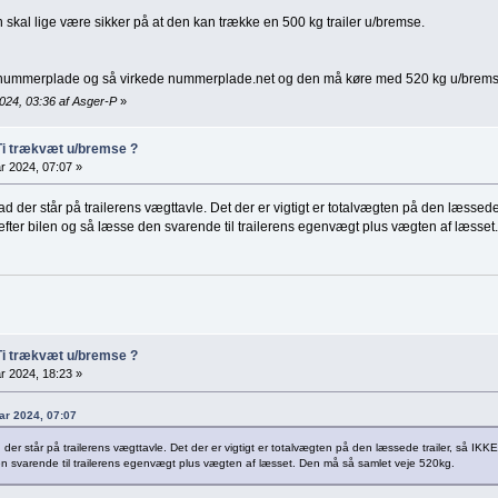
 skal lige være sikker på at den kan trække en 500 kg trailer u/bremse.
d nummerplade og så virkede nummerplade.net og den må køre med 520 kg u/brems
024, 03:36 af Asger-P
»
Ti trækvæt u/bremse ?
r 2024, 07:07 »
hvad der står på trailerens vægttavle. Det der er vigtigt er totalvægten på den læsse
fter bilen og så læsse den svarende til trailerens egenvægt plus vægten af læsse
Ti trækvæt u/bremse ?
r 2024, 18:23 »
uar 2024, 07:07
vad der står på trailerens vægttavle. Det der er vigtigt er totalvægten på den læssede trailer, så
 den svarende til trailerens egenvægt plus vægten af læsset. Den må så samlet veje 520kg.