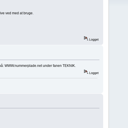
live ved med at bruge.
Logget
det på: WWW.nummerplade.net under fanen TEKNIK.
Logget