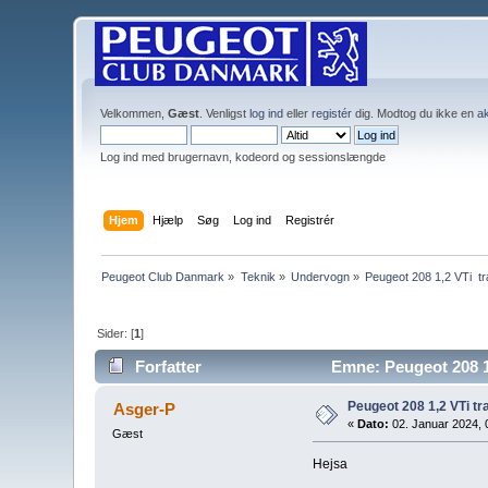
Velkommen,
Gæst
. Venligst
log ind
eller
registér
dig. Modtog du ikke en
ak
Log ind med brugernavn, kodeord og sessionslængde
Hjem
Hjælp
Søg
Log ind
Registrér
Peugeot Club Danmark
»
Teknik
»
Undervogn
»
Peugeot 208 1,2 VTi  
Sider: [
1
]
Forfatter
Emne: Peugeot 208 1
Peugeot 208 1,2 VTi t
Asger-P
«
Dato:
02. Januar 2024, 
Gæst
Hejsa