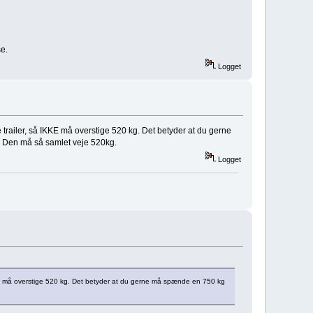
e.
Logget
de trailer, så IKKE må overstige 520 kg. Det betyder at du gerne
t. Den må så samlet veje 520kg.
Logget
 IKKE må overstige 520 kg. Det betyder at du gerne må spænde en 750 kg