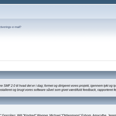
tiverings-e-mail?
SMF 2.0 til hvad det er i dag; formet og dirigeret vores projekt, igennem tykt og ty
stalleret og brugt vores software såvel som givet værdifuld feedback, rapporteret fe
"Suki" González, Will "Kindred" Wagner, Michael "Oldiesmann" Eshom, Amacythe, Jer