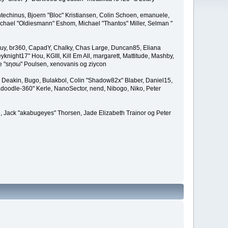
techinus, Bjoern "Bloc" Kristiansen, Colin Schoen, emanuele,
hael "Oldiesmann" Eshom, Michael "Thantos" Miller, Selman "
Bigguy, br360, CapadY, Chalky, Chas Large, Duncan85, Eliana
knight17" Hou, KGIII, Kill Em All, margarett, Mattitude, Mashby,
ade "sησω" Poulsen, xenovanis og ziycon
Deakin, Bugo, Bulakbol, Colin "Shadow82x" Blaber, Daniel15,
doodle-360" Kerle, NanoSector, nend, Nibogo, Niko, Peter
ce, Jack "akabugeyes" Thorsen, Jade Elizabeth Trainor og Peter