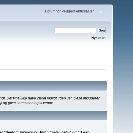
Forum for Peugeot entusiaster
Nyheder:
ndt. Det ville ikke have været muligt uden Jer. Dette inkluderer
jl og givet Jeres mening til kende.
emy "SleePy" Darwood og Justin "metallica48423" O'Leary