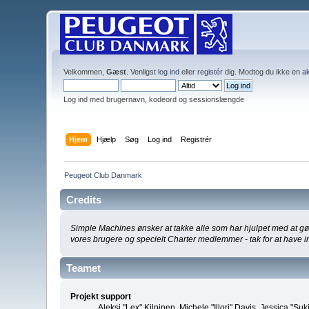
Velkommen,
Gæst
. Venligst
log ind
eller
registér
dig. Modtog du ikke en
ak
Log ind med brugernavn, kodeord og sessionslængde
Hjem
Hjælp
Søg
Log ind
Registrér
Peugeot Club Danmark
Credits
Simple Machines ønsker at takke alle som har hjulpet med at gøre 
vores brugere og specielt Charter medlemmer - tak for at have in
Teamet
Projekt support
Aleksi "Lex" Kilpinen, Michele "Illori" Davis, Jessica 