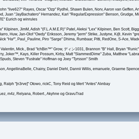
 John "live627" Rayes, Oscar "Ozp" Rydhé, Shawn Bulen, Norv, Aaron van Geffen, An
d, Juan "JayBachatero" Hernandez, Karl "RegularExpression" Benson, Grudge, Mic
"TE" Eurich og winrules
Lex" Kilpinen, JimM, Adish "(F.L.A.M.E.R)" Patel, Aleksi "Lex" Kilpinen, Ben Scott, 
rro, Huw, Jan-Olof "Owdy" Eriksson, Jeremy "jerm" Strike, Justyne, K@, Kevin "grey
er, Nick "Ha²", Paul_Pauline, Piro "Sarge" Dhima, Rumbaar, Pitti, RedOne, S-Ace, W
alentin, Mick., Brad "IchBin™" Grow, ディン1031, Brannon "B" Hall, Bryan "Runic" 
ry, Joker™, Kays, Killer Possum, Kirby, Matt "SlammedDime" Zuba, Matthew "Labra
 Spuds, Steven "Fustrate" Hoffman og Joey "Tyrsson" Smith
erson, AngellinaBelle, Chainy, Daniel Diehl, Dannii Willis, emanuele, Graeme Spen
, Ralph "[n3rve]" Otowo, rickC, Tony Reid og Mert "Antes" Alınbay
uez, m4z, Relyana, Robert., Akyhne og GravuTrad