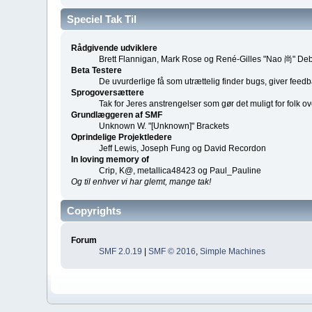
Speciel Tak Til
Rådgivende udviklere
Brett Flannigan, Mark Rose og René-Gilles "Nao 尚" De
Beta Testere
De uvurderlige få som utrættelig finder bugs, giver feedba
Sprogoversættere
Tak for Jeres anstrengelser som gør det muligt for folk 
Grundlæggeren af SMF
Unknown W. "[Unknown]" Brackets
Oprindelige Projektledere
Jeff Lewis, Joseph Fung og David Recordon
In loving memory of
Crip, K@, metallica48423 og Paul_Pauline
Og til enhver vi har glemt, mange tak!
Copyrights
Forum
SMF 2.0.19
|
SMF © 2016
,
Simple Machines