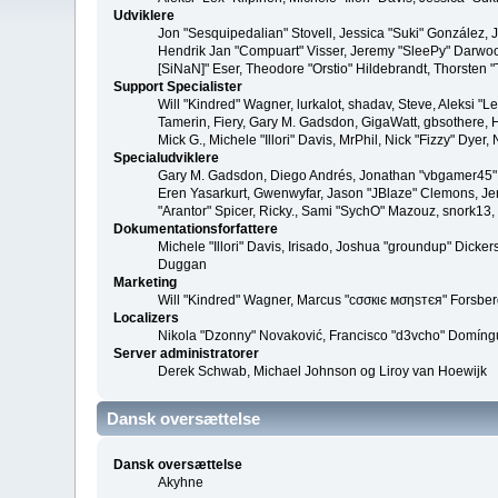
Udviklere
Jon "Sesquipedalian" Stovell, Jessica "Suki" González,
Hendrik Jan "Compuart" Visser, Jeremy "SleePy" Darwoo
[SiNaN]" Eser, Theodore "Orstio" Hildebrandt, Thorsten 
Support Specialister
Will "Kindred" Wagner, lurkalot, shadav, Steve, Aleksi "
Tamerin, Fiery, Gary M. Gadsdon, GigaWatt, gbsothere, Ha
Mick G., Michele "Illori" Davis, MrPhil, Nick "Fizzy" Dy
Specialudviklere
Gary M. Gadsdon, Diego Andrés, Jonathan "vbgamer45" V
Eren Yasarkurt, Gwenwyfar, Jason "JBlaze" Clemons, Jer
"Arantor" Spicer, Ricky., Sami "SychO" Mazouz, snork13,
Dokumentationsforfattere
Michele "Illori" Davis, Irisado, Joshua "groundup" Dick
Duggan
Marketing
Will "Kindred" Wagner, Marcus "cσσкιє мσηѕтєя" Forsberg
Localizers
Nikola "Dzonny" Novaković, Francisco "d3vcho" Domíng
Server administratorer
Derek Schwab, Michael Johnson og Liroy van Hoewijk
Dansk oversættelse
Dansk oversættelse
Akyhne