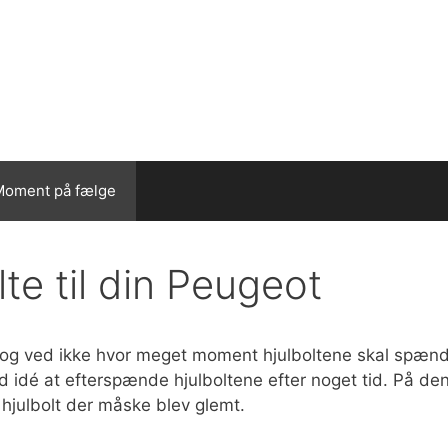
Moment på fælge
te til din Peugeot
ot og ved ikke hvor meget moment hjulboltene skal spæn
god idé at efterspænde hjulboltene efter noget tid. På de
n hjulbolt der måske blev glemt.