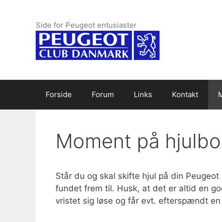
Hop
til
Side for Peugeot entusiaster
indhold
Forside
Forum
Links
Kontakt
Moment på hjulbol
Står du og skal skifte hjul på din Peuge
fundet frem til. Husk, at det er altid en 
vristet sig løse og får evt. efterspændt e