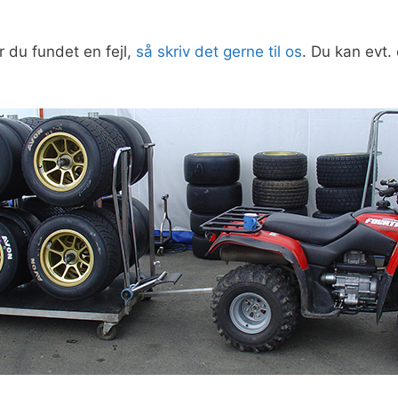
r du fundet en fejl,
så skriv det gerne til os
. Du kan evt