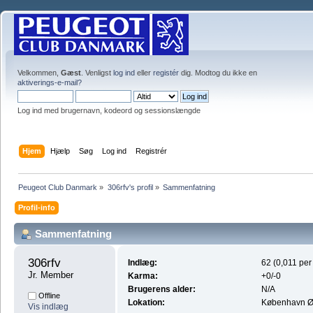
Velkommen,
Gæst
. Venligst
log ind
eller
registér
dig. Modtog du ikke en
aktiverings-e-mail?
Log ind med brugernavn, kodeord og sessionslængde
Hjem
Hjælp
Søg
Log ind
Registrér
Peugeot Club Danmark
»
306rfv's profil
»
Sammenfatning
Profil-info
Sammenfatning
306rfv 
Indlæg:
62 (0,011 per
Jr. Member
Karma:
+0/-0
Brugerens alder:
N/A
Offline
Lokation:
København 
Vis indlæg