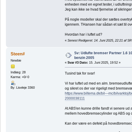
enheden med en egnet tester, i udluftnin
Jeg kan ikke se hvad fjernelse af sikringe
På nogle modeller skal der sættes overt
igennem. THansen har sådan et sæt til ov
Hvordan har i luftet ud?
«
Senest Redigeret: 14. Juni 2025, 22:21 af SR
Sv: Udlufte bremser Partner 1.6 
Steen#
benzin 2005
Newbie
«
Svar #3 Dato:
15. Juni 2025, 19:52 »
Indlæg: 28
Tusind tak for svar!
Karma: +0/-0
Vi har luftet ud med en alm. bremseudlufter
By: Liseleje 3360
og sikret os der var rigeligt med bremse
https://www.biltema.dk/bil---mc/bilvarktoj
2000038111
At ABS'en kunne drille fandt vi senere ud 
mellem hovedbremsecylinder og ABS og det 
Kan der være en defekt på hovedbremsec