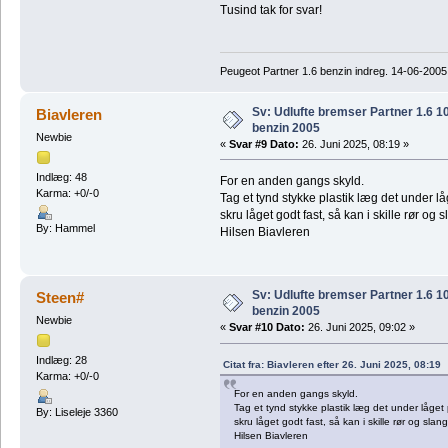
Tusind tak for svar!
Peugeot Partner 1.6 benzin indreg. 14-06-2005
Sv: Udlufte bremser Partner 1.6 
Biavleren
benzin 2005
Newbie
«
Svar #9 Dato:
26. Juni 2025, 08:19 »
Indlæg: 48
For en anden gangs skyld.
Karma: +0/-0
Tag et tynd stykke plastik læg det under 
skru låget godt fast, så kan i skille rør og
By: Hammel
Hilsen Biavleren
Sv: Udlufte bremser Partner 1.6 
Steen#
benzin 2005
Newbie
«
Svar #10 Dato:
26. Juni 2025, 09:02 »
Indlæg: 28
Citat fra: Biavleren efter 26. Juni 2025, 08:19
Karma: +0/-0
For en anden gangs skyld.
Tag et tynd stykke plastik læg det under låge
By: Liseleje 3360
skru låget godt fast, så kan i skille rør og sla
Hilsen Biavleren