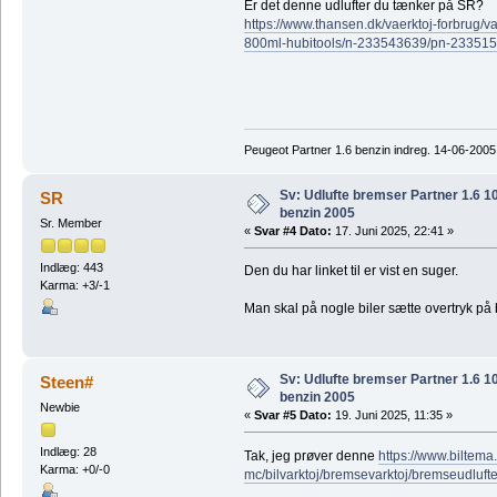
Er det denne udlufter du tænker på SR?
https://www.thansen.dk/vaerktoj-forbrug/va
800ml-hubitools/n-233543639/pn-233515
Peugeot Partner 1.6 benzin indreg. 14-06-2005
Sv: Udlufte bremser Partner 1.6 
SR
benzin 2005
Sr. Member
«
Svar #4 Dato:
17. Juni 2025, 22:41 »
Indlæg: 443
Den du har linket til er vist en suger.
Karma: +3/-1
Man skal på nogle biler sætte overtryk p
Sv: Udlufte bremser Partner 1.6 
Steen#
benzin 2005
Newbie
«
Svar #5 Dato:
19. Juni 2025, 11:35 »
Indlæg: 28
Tak, jeg prøver denne
https://www.biltema.d
Karma: +0/-0
mc/bilvarktoj/bremsevarktoj/bremseudluf