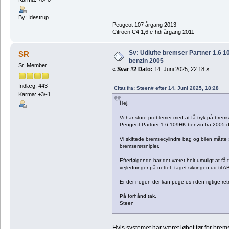
By: Idestrup
Peugeot 107 årgang 2013
Citröen C4 1,6 e-hdi årgang 2011
Sv: Udlufte bremser Partner 1.6 
SR
benzin 2005
Sr. Member
«
Svar #2 Dato:
14. Juni 2025, 22:18 »
Indlæg: 443
Citat fra: Steen# efter 14. Juni 2025, 18:28
Karma: +3/-1
Hej,
Vi har store problemer med at få tryk på brems
Peugeot Partner 1.6 109HK benzin fra 2005 d
Vi skiftede bremsecylindre bag og bilen måtte st
bremserørsnipler.
Efterfølgende har det været helt umuligt at få 
vejledninger på nettet; taget sikringen ud til 
Er der nogen der kan pege os i den rigtige retni
På forhånd tak,
Steen
Hvis systemet har været løbet tør for bre