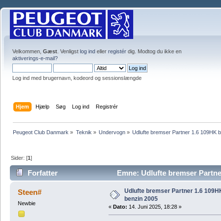
Velkommen,
Gæst
. Venligst
log ind
eller
registér
dig. Modtog du ikke en
aktiverings-e-mail?
Log ind med brugernavn, kodeord og sessionslængde
Hjem
Hjælp
Søg
Log ind
Registrér
Peugeot Club Danmark
»
Teknik
»
Undervogn
»
Udlufte bremser Partner 1.6 109HK 
Sider: [
1
]
Forfatter
Emne: Udlufte bremser Partne
gange)
Udlufte bremser Partner 1.6 109H
Steen#
benzin 2005
Newbie
«
Dato:
14. Juni 2025, 18:28 »