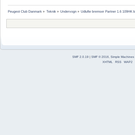
Peugeot Club Danmark
»
Teknik
»
Undervogn
»
Udlufte bremser Partner 1.6 109HK 
SMF 2.0.19
|
SMF © 2016
,
Simple Machines
XHTML
RSS
WAP2