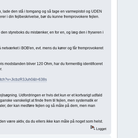
ilen, lade den stå i tomgang og så tage en varmepistol og UDEN
erer i din fejlbeskrivelse, bør du kunne fremprovokere fejlen.
 den styreboks du mistænker, en for en, og læg den i fryseren i
å netværket i BOB'en, evt. mens du kører og får fremprovokeret
is modstanden bliver 120 Ohm, har du formentlig identificeret
r.
atch?v=JicbzR3Juh0&t=638s
ejlsøgning. Udfordringen er hvis det kun er et kortvarigt udfald
ganske vanskeligt at finde frem til fejlen, men systematik er
aler, der kan medføre fejlen og så måle på dem, men man
den være aktiv, da du ellers ikke kan måle på noget som helst.
Logget