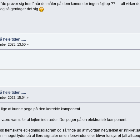
 "de prøver sig frem" når de måler på dem komer der ingen fejl op ?? alt virker de
.. og så gentager det sig
 hele tiden .....
ber 2023, 13:50 »
 hele tiden .....
ber 2023, 15:04 »
lige at kunne pege på den korrekte komponent.
l være varmt for at fejlen indtræder. Det peger på en elektronisk komponent.
g nok fremskaffe et ledningsdiagram og så finde ud af hvordan netværket er strikket 
 - noget tyder på at flere signaler enten forsvinder eller bliver forstyrret (alt afhæ