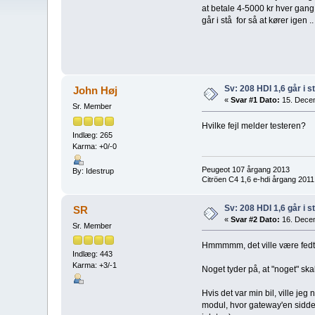
at betale 4-5000 kr hver gang
går i stå for så at kører igen 
Sv: 208 HDI 1,6 går i stå
John Høj
«
Svar #1 Dato:
15. Decem
Sr. Member
Hvilke fejl melder testeren?
Indlæg: 265
Karma: +0/-0
Peugeot 107 årgang 2013
By: Idestrup
Citröen C4 1,6 e-hdi årgang 2011
Sv: 208 HDI 1,6 går i stå
SR
«
Svar #2 Dato:
16. Decem
Sr. Member
Hmmmmm, det ville være fedt 
Indlæg: 443
Karma: +3/-1
Noget tyder på, at "noget" ska
Hvis det var min bil, ville je
modul, hvor gateway'en sidder i