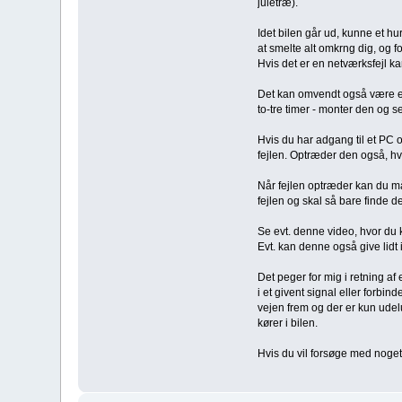
juletræ).
Idet bilen går ud, kunne et h
at smelte alt omkrng dig, og f
Hvis det er en netværksfejl ka
Det kan omvendt også være en k
to-tre timer - monter den og s
Hvis du har adgang til et PC 
fejlen. Optræder den også, h
Når fejlen optræder kan du må
fejlen og skal så bare finde d
Se evt. denne video, hvor du k
Evt. kan denne også give lidt
Det peger for mig i retning af
i et givent signal eller forbi
vejen frem og der er kun ude
kører i bilen.
Hvis du vil forsøge med noget