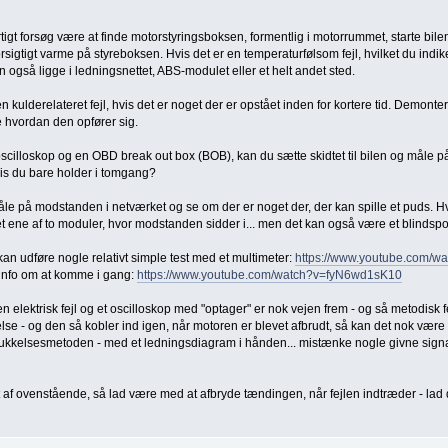
urtigt forsøg være at finde motorstyringsboksen, formentlig i motorrummet, starte b
orsigtigt varme på styreboksen. Hvis det er en temperaturfølsom fejl, hvilket du indik
n også ligge i ledningsnettet, ABS-modulet eller et helt andet sted.
ulderelateret fejl, hvis det er noget der er opstået inden for kortere tid. Demonter
e hvordan den opfører sig.
oscilloskop og en OBD break out box (BOB), kan du sætte skidtet til bilen og måle p
vis du bare holder i tomgang?
le på modstanden i netværket og se om der er noget der, der kan spille et puds. Hv
et ene af to moduler, hvor modstanden sidder i... men det kan også være et blindspo
an udføre nogle relativt simple test med et multimeter:
https://www.youtube.com/w
 info om at komme i gang:
https://www.youtube.com/watch?v=fyN6wd1sK10
 en elektrisk fejl og et oscilloskop med "optager" er nok vejen frem - og så metodisk f
ndelse - og den så kobler ind igen, når motoren er blevet afbrudt, så kan det nok være 
lukkelsesmetoden - med et ledningsdiagram i hånden... mistænke nogle givne sign
 af ovenstående, så lad være med at afbryde tændingen, når fejlen indtræder - lad 