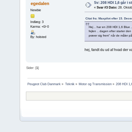
Sv: 208 HDI 1,6 går i stå
egedalen
«
Svar #3 Dato:
28. Oktob
Newbie
Citat fra: Maxpilot efter 15. De
Indlæg: 3
Karma: +0/-0
Hej .. har en 208 HDI 1,6 Blue ,
fejlen .. dagen efter starter den
prøver sig frem" når de måler p
By: holsted
hej, fandt du ud af hvad der 
Sider: [
1
]
Peugeot Club Danmark
»
Teknik
»
Motor og Transmission
»
208 HDI 1,6 