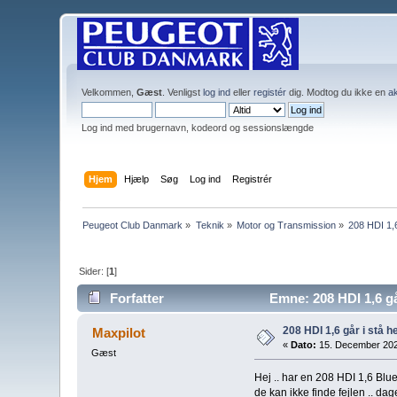
Velkommen,
Gæst
. Venligst
log ind
eller
registér
dig. Modtog du ikke en
ak
Log ind med brugernavn, kodeord og sessionslængde
Hjem
Hjælp
Søg
Log ind
Registrér
Peugeot Club Danmark
»
Teknik
»
Motor og Transmission
»
208 HDI 1,6 
Sider: [
1
]
Forfatter
Emne: 208 HDI 1,6 går
208 HDI 1,6 går i stå hel
Maxpilot
«
Dato:
15. December 202
Gæst
Hej .. har en 208 HDI 1,6 Blue
de kan ikke finde fejlen .. dage