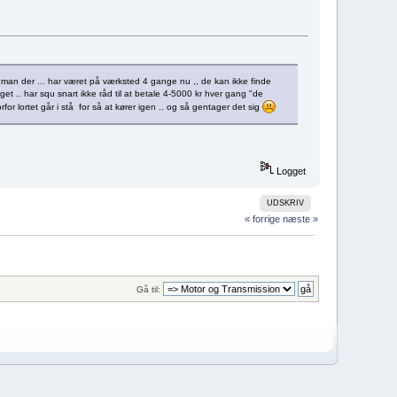
år man der ... har været på værksted 4 gange nu ,, de kan ikke finde
noget .. har squ snart ikke råd til at betale 4-5000 kr hver gang "de
 lortet går i stå for så at kører igen .. og så gentager det sig
Logget
UDSKRIV
« forrige
næste »
Gå til: