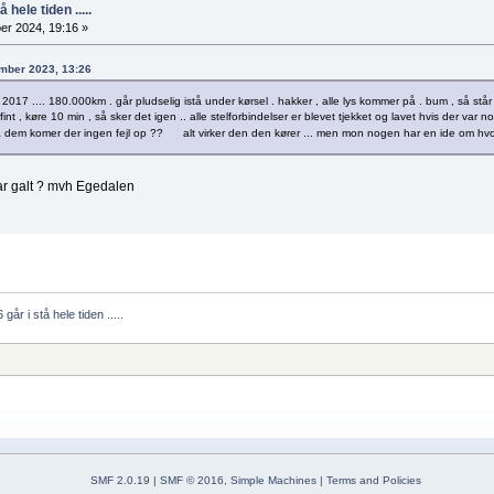
 hele tiden .....
er 2024, 19:16 »
cember 2023, 13:26
 2017 .... 180.000km . går pludselig istå under kørsel . hakker , alle lys kommer på . bum , så st
 fint , køre 10 min , så sker det igen .. alle stelforbindelser er blevet tjekket og lavet hvis der var 
å dem komer der ingen fejl op ?? alt virker den den kører ... men mon nogen har en ide om hvorfor
var galt ? mvh Egedalen
går i stå hele tiden .....
SMF 2.0.19
|
SMF © 2016
,
Simple Machines
|
Terms and Policies