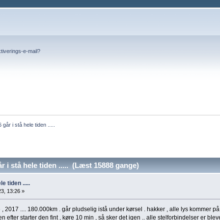
tiverings-e-mail?
går i stå hele tiden .....
 i stå hele tiden ..... (Læst 15888 gange)
e tiden .....
3, 13:26 »
 , 2017 .... 180.000km . går pludselig istå under kørsel . hakker , alle lys kommer på
n efter starter den fint , køre 10 min , så sker det igen .. alle stelforbindelser er blev