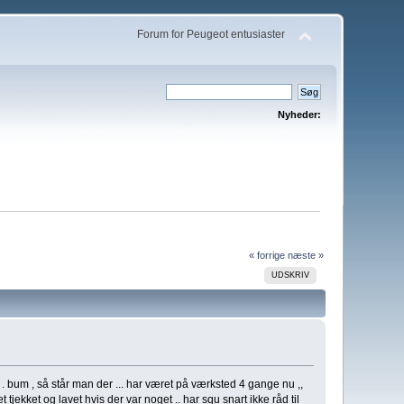
Forum for Peugeot entusiaster
Nyheder:
« forrige
næste »
UDSKRIV
 . bum , så står man der ... har været på værksted 4 gange nu ,,
et tjekket og lavet hvis der var noget .. har squ snart ikke råd til